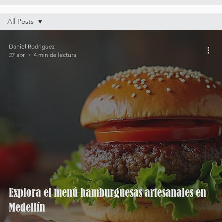
All Posts
All Posts
Daniel Rodriguez
27 abr
4 min de lectura
Rockin'
News Bites
Ciudad
Eventos
Emprendimiento
Recetas
Gastronomía
Explora el menú hamburguesas artesanales en
Medellín