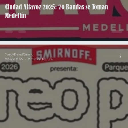
Ciudad Altavoz 2025: 70 Bandas se Toman
Medellín
YosoyDavidCamilo
29 ago 2025
2 min de lectura