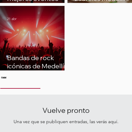
comedia Medellín:
Por qué The Jungl
¡Ríe sin parar en la
Burger es un lugar
21 abr
ciudad de la eterna
único
primavera!
Bandas de rock
icónicas de Medellín:
una guía para la
Ciudad
escena rock Medellín
Emprendimiento
Vuelve pronto
Una vez que se publiquen entradas, las verás aquí.