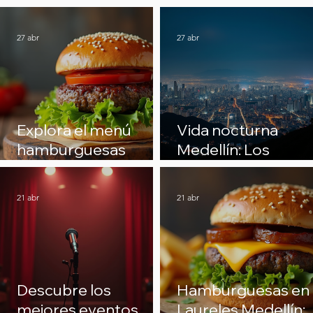
27 abr
27 abr
Explora el menú
Vida nocturna
hamburguesas
Medellín: Los
artesanales en
mejores planes
Medellín
nocturnos en
21 abr
21 abr
Medellín
Descubre los
Hamburguesas en
mejores eventos
Laureles Medellín: