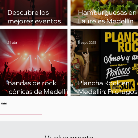
Descubre los
Hamburguesas en
mejores eventos
Laureles Medellín:
comedia Medellín:
Por qué The Jungl
¡Ríe sin parar en la
Burger es un lugar
21 abr
5 sept 2025
ciudad de la eterna
único
primavera!
Bandas de rock
Plancha Rock en
icónicas de Medellín:
Medellín: Prófugos
una guía para la
en vivo en The
Ciudad
escena rock Medellín
Jungle Burger
Emprendimiento
Vuelve pronto