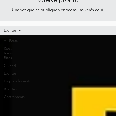
Una vez que se publiquen entradas, las verás aquí.
Eventos
All Posts
Rockin'
News
Bites
Ciudad
Eventos
Emprendimiento
Recetas
Gastronomía