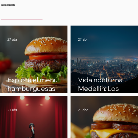
Lo más destacado
27 abr
27 abr
Explora el menú
Vida nocturna
hamburguesas
Medellín: Los
artesanales en
mejores planes
Medellín
nocturnos en
21 abr
21 abr
Medellín