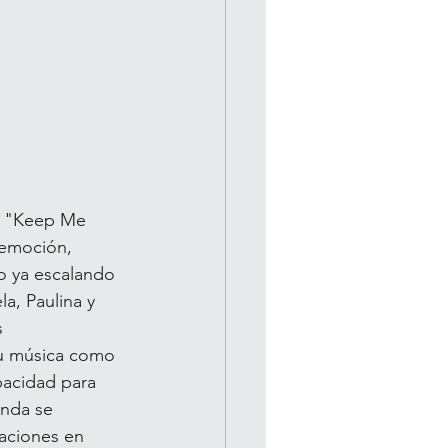
o "Keep Me 
 emoción, 
o ya escalando 
a, Paulina y 
s 
su música como 
pacidad para 
anda se 
aciones en 