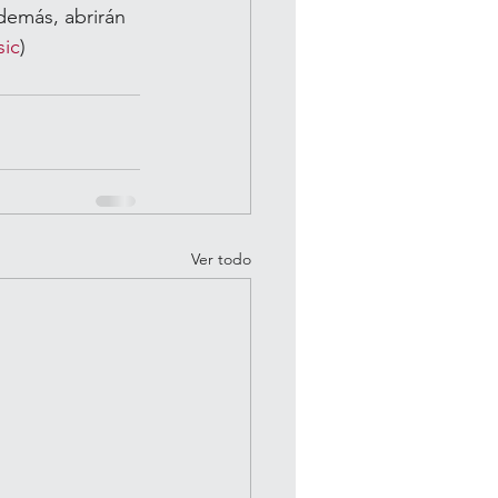
emás, abrirán 
sic
)​
Ver todo