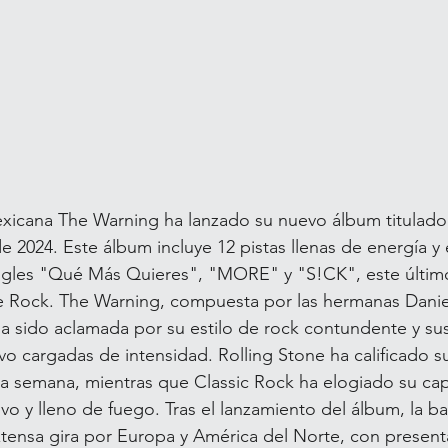
xicana The Warning ha lanzado su nuevo álbum titulad
de 2024. Este álbum incluye 12 pistas llenas de energía y
ngles "Qué Más Quieres", "MORE" y "S!CK", este últim
ive Rock. The Warning, compuesta por las hermanas Daniel
 ha sido aclamada por su estilo de rock contundente y su
vo cargadas de intensidad. Rolling Stone ha calificado 
la semana, mientras que Classic Rock ha elogiado su ca
ivo y lleno de fuego. Tras el lanzamiento del álbum, la b
tensa gira por Europa y América del Norte, con present