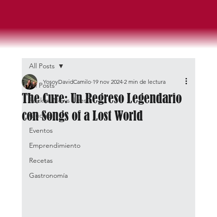
All Posts
YosoyDavidCamilo
19 nov 2024
2 min de lectura
All Posts
The Cure: Un Regreso Legendario
Rockin' News Bites
con Songs of a Lost World
Ciudad
Eventos
Emprendimiento
Recetas
Gastronomía