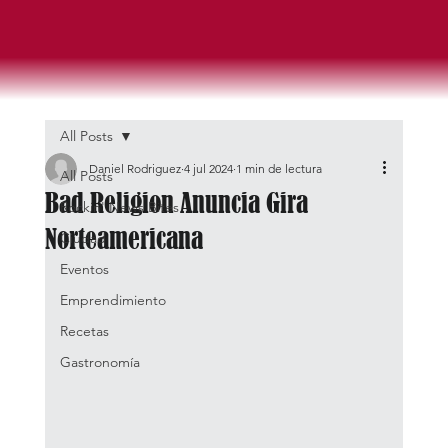
All Posts
Daniel Rodriguez
4 jul 2024
1 min de lectura
All Posts
Bad Religion Anuncia Gira
Rockin' News Bites
Norteamericana
Ciudad
Eventos
Emprendimiento
Recetas
Gastronomía