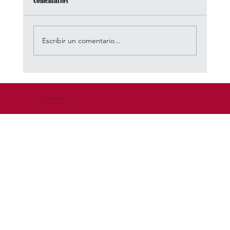
Comentarios
Escribir un comentario...
Oasis Revive la Nostalgia Britpop
© 2026 by DEM - Diseño Estrategico de Marca™