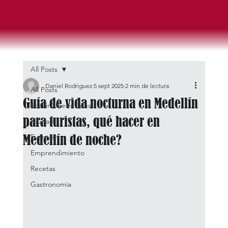
All Posts
Daniel Rodriguez
5 sept 2025
2 min de lectura
All Posts
Guía de vida nocturna en Medellín
Rockin' News Bites
para turistas, qué hacer en
Ciudad
Medellín de noche?
Eventos
Emprendimiento
Recetas
Gastronomía