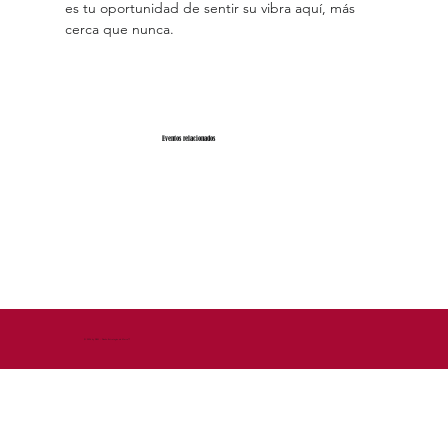
es tu oportunidad de sentir su vibra aquí, más 
cerca que nunca.
Eventos relacionados
© 2026 by DEM - Diseño Estrategico de Marca™