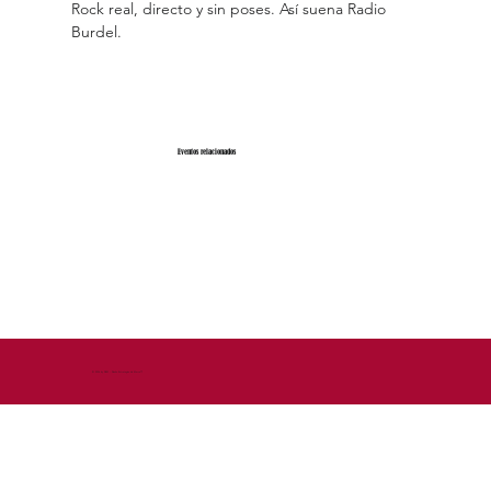
Rock real, directo y sin poses. Así suena Radio 
Burdel.
Eventos relacionados
© 2026 by DEM - Diseño Estrategico de Marca™