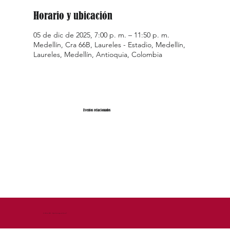
Horario y ubicación
05 de dic de 2025, 7:00 p. m. – 11:50 p. m.
Medellín, Cra 66B, Laureles - Estadio, Medellín,
Laureles, Medellín, Antioquia, Colombia
Eventos relacionados
© 2026 by DEM - Diseño Estrategico de Marca™