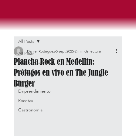
All Posts
Daniel Rodriguez
5 sept 2025
2 min de lectura
All Posts
Plancha Rock en Medellín:
Rockin' News Bites
Prófugos en vivo en The Jungle
Ciudad
Burger
Eventos
Emprendimiento
Recetas
Gastronomía