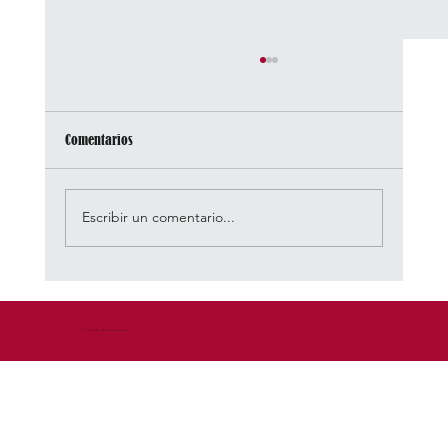
Comentarios
Escribir un comentario...
🎸 Estéreo Picnic 2026: Tyler, The Killers, Peso
Pluma y una descarga brutal de rock
© 2026 by DEM - Diseño Estrategico de Marca™