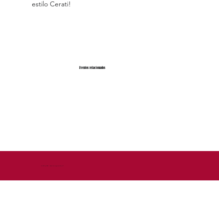
estilo Cerati!
Eventos relacionados
© 2026 by DEM - Diseño Estrategico de Marca™