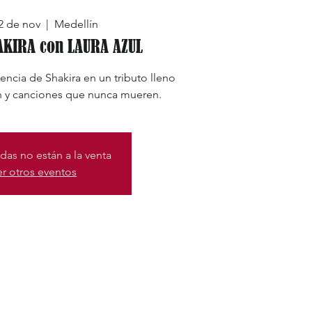
2 de nov
  |  
Medellín
AKIRA con LAURA AZUL
sencia de Shakira en un tributo lleno
 y canciones que nunca mueren.
das no están a la venta
er otros eventos