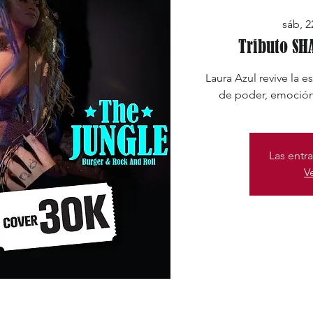
sáb, 2
Tributo SH
Laura Azul revive la e
de poder, emoción
Las entra
V