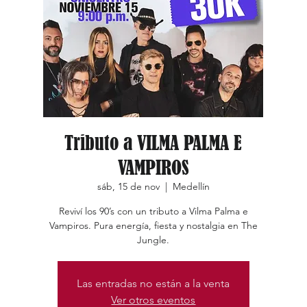
Tributo a VILMA PALMA E
VAMPIROS
sáb, 15 de nov
  |  
Medellín
Reviví los 90’s con un tributo a Vilma Palma e
Vampiros. Pura energía, fiesta y nostalgia en The
Jungle.
Las entradas no están a la venta
Ver otros eventos