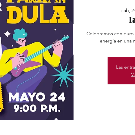
sáb, 2
L
Celebremos con puro R
energía en una n
Las entra
V