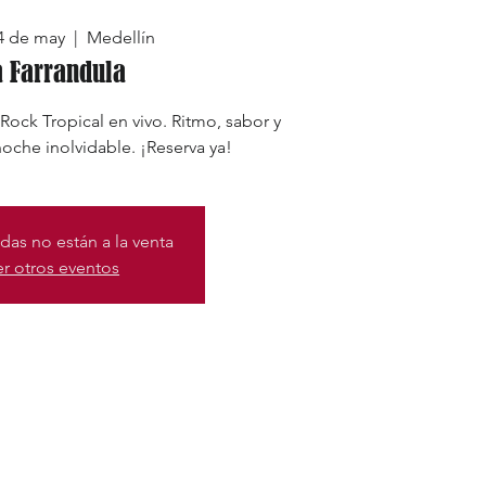
4 de may
  |  
Medellín
a Farrandula
ock Tropical en vivo. Ritmo, sabor y
oche inolvidable. ¡Reserva ya!
das no están a la venta
er otros eventos