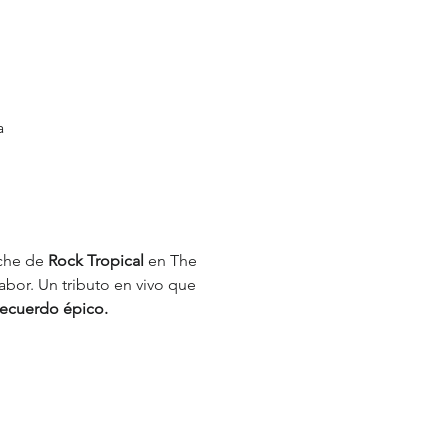
a
che de 
Rock Tropical
 en The 
abor. Un tributo en vivo que 
recuerdo épico.