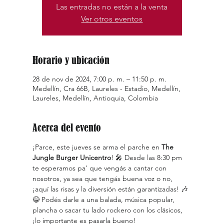
Las entradas no están a la venta
Ver otros eventos
Horario y ubicación
28 de nov de 2024, 7:00 p. m. – 11:50 p. m.
Medellín, Cra 66B, Laureles - Estadio, Medellín,
Laureles, Medellín, Antioquia, Colombia
Acerca del evento
¡Parce, este jueves se arma el parche en 
The 
Jungle Burger Unicentro
! 🎤 Desde las 8:30 pm 
te esperamos pa' que vengás a cantar con 
nosotros, ya sea que tengás buena voz o no, 
¡aquí las risas y la diversión están garantizadas! 🎶
😂 Podés darle a una balada, música popular, 
plancha o sacar tu lado rockero con los clásicos, 
¡lo importante es pasarla bueno!