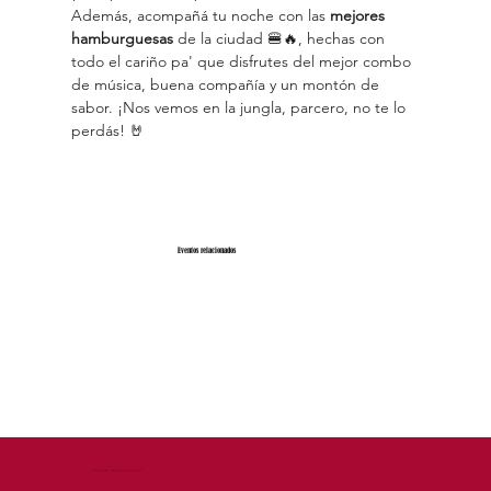
Además, acompañá tu noche con las 
mejores 
hamburguesas
 de la ciudad 🍔🔥, hechas con 
todo el cariño pa' que disfrutes del mejor combo 
de música, buena compañía y un montón de 
sabor. ¡Nos vemos en la jungla, parcero, no te lo 
perdás! 🤘
Eventos relacionados
© 2026 by DEM - Diseño Estrategico de Marca™