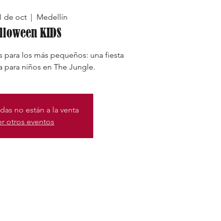
31 de oct
  |  
Medellín
lloween KIDS
 para los más pequeños: una fiesta
a para niños en The Jungle.
das no están a la venta
er otros eventos