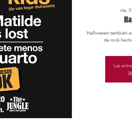
vie, 
Ha
Halloween también es
de rock hech
Las entra
V