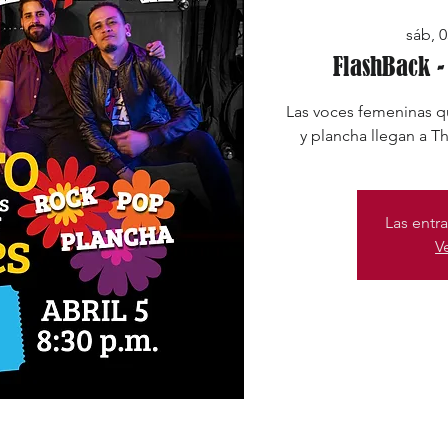
sáb, 0
FlashBack -
Las voces femeninas qu
y plancha llegan a Th
Las entra
V