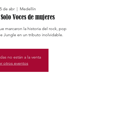
5 de abr
  |  
Medellín
 Solo Voces de mujeres
e marcaron la historia del rock, pop
e Jungle en un tributo inolvidable.
das no están a la venta
er otros eventos